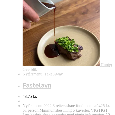
Hurtigt
Overblik
Nytårsmenu
,
Take Away
Fastelavn
43,75
kr.
Nytårsmenu 2022 3 retters share food menu af 425 kr.
pr. person Minimumsbestilling 6 kuverter. VIGTIGT:
Læs beskrivelsen herunder med vigtig information. Vi