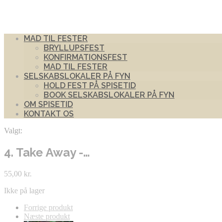
MAD TIL FESTER
BRYLLUPSFEST
KONFIRMATIONSFEST
MAD TIL FESTER
SELSKABSLOKALER PÅ FYN
HOLD FEST PÅ SPISETID
BOOK SELSKABSLOKALER PÅ FYN
OM SPISETID
KONTAKT OS
Valgt:
4. Take Away -…
55,00
kr.
Ikke på lager
Forrige produkt
Næste produkt