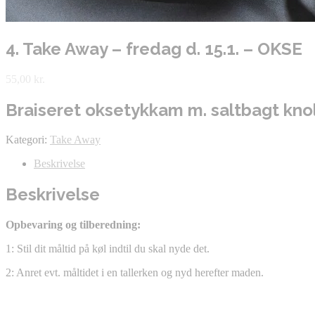
4. Take Away – fredag d. 15.1. – OKSE
55,00
kr.
Braiseret oksetykkam m. saltbagt knold
Kategori:
Take Away
Beskrivelse
Beskrivelse
Opbevaring og tilberedning:
1: Stil dit måltid på køl indtil du skal nyde det.
2: Anret evt. måltidet i en tallerken og nyd herefter maden.