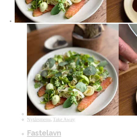
Nytårsmenu
,
Take Away
Fastelavn